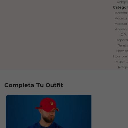
Reloj
Categor
Accesor
Accesor
Accesor
Accesor
DP
,
Deport
Pereir
Hombr
Hombre
Mujer 
Reloje
Completa Tu Outfit