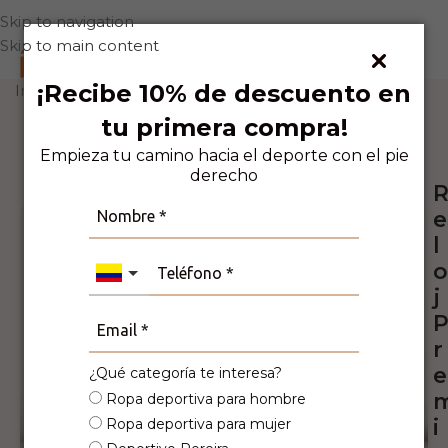
Skip to navigation
Skip to main content
0
¡Recibe 10% de descuento en
Inicio
Accesorios
Relojes
tu primera compra!
7
Personas viendo este producto ahora
mismo!
Empieza tu camino hacia el deporte con el pie
derecho
-50%
e
l
o
j
r
e
¿Qué categoría te interesa?
Ropa deportiva para hombre
i
Ropa deportiva para mujer