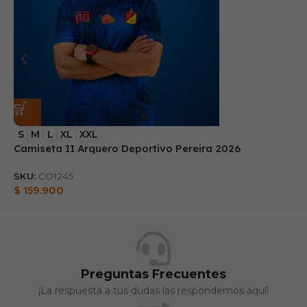
S
M
L
XL
XXL
Camiseta II Arquero Deportivo Pereira 2026
B
SKU:
CO1245
S
$
159.900
$
Preguntas Frecuentes
¡La respuesta a tus dudas las respondemos aquí!