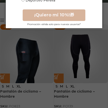
Deportivo Pereira
¡Quiero mi 10%!🎁
Mostrar filtros
Promoción válida solo para nuevos usuarios*
-20%
-30%
S
M
L
XL
S
M
L
XL
Pantalón de ciclismo –
Pantalón de ciclismo –
Hombre
Hombre
SKU:
PO823
SKU:
PO139