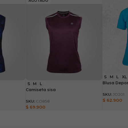
AGOTADO
S
M
L
XL
Blusa Depor
S
M
L
Camiseta sisa
SKU:
JO201
$
62.900
SKU:
CO858
$
69.900