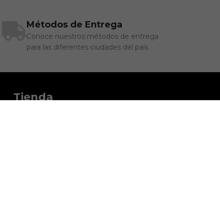
Métodos de Entrega
Conoce nuestros métodos de entrega
para las diferentes ciudades del país
Tienda
Inicio
Hombre
Mujer
Deportivo Pereira
Más Info