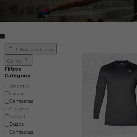
Filtrar productos
Cerrar
Filtros
Categoría
Deporte
Casual
Camisetas
Ciclismo
Fútbol
Buzos
Camisetas