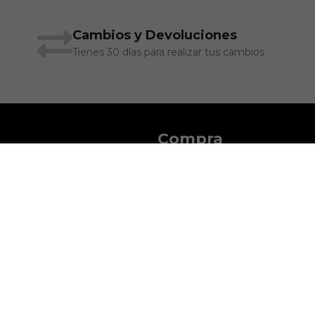
Cambios y Devoluciones
Tienes 30 días para realizar tus cambios
Compra
Cuenta
Pedidos
Cambios y Devoluciones
Legal
Política de Privacidad
Terminos y Condiciones
cción
.