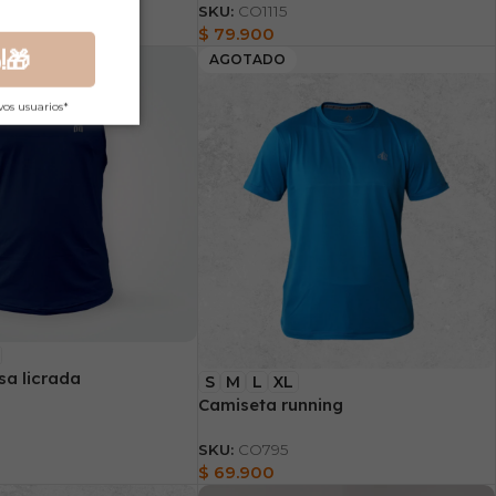
SKU:
CO1115
$
79.900
!🎁
AGOTADO
vos usuarios*
sa licrada
S
M
L
XL
Camiseta running
SKU:
CO795
$
69.900