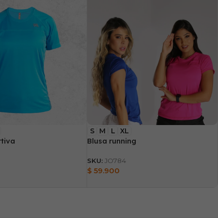
S
M
L
XL
tiva
Blusa running
SKU:
JO784
$
59.900