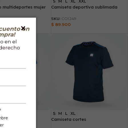
S
M
L
XL
XXL
o multideportes mujer
Camiseta deportiva sublimada
SKU:
CO1249
$
89.900
cuento en
mpra!
o en el
 derecho
?
S
M
L
XL
mbre
eportiva
Camiseta cortes
er