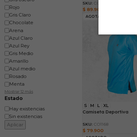
SKU:
CO1179
Rojo
$
89.900
Gris Claro
AGOTADO
Chocolate
Arena
Azul Claro
Azul Rey
Gris Medio
Amarillo
Azul medio
Rosado
Menta
Mostrar 12 más
Estado
S
M
L
XL
Hay existencias
Camiseta Deportiva
Sin existencias
Aplicar
SKU:
CO1168
$
79.900