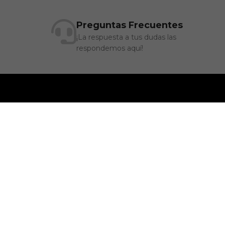
Preguntas Frecuentes
¡La respuesta a tus dudas las
respondemos aquí!
Tú vives el deporte, nosotros desarrollamos la ropa que te
acompaña. Desde la investigación y el diseño hasta la produ
y el uso real. Esto significa: rendimiento, comodidad y actitud
OTO. Movimiento real.