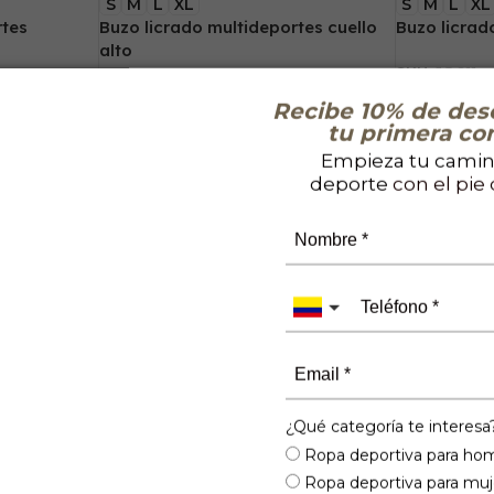
S
M
L
XL
S
M
L
XL
rtes
Buzo licrado multideportes cuello
Buzo licrad
alto
SKU:
JO011
$
92.900
SKU:
CO425
Recibe 10% de des
$
99.900
tu primera co
Empieza tu camin
deporte
con el pie
¿Qué categoría te interesa
S
M
L
XL
S
M
L
XL
Ropa deportiva para ho
tive dry
Camiseta sublimada – Active dry
Camiseta d
Ropa deportiva para muj