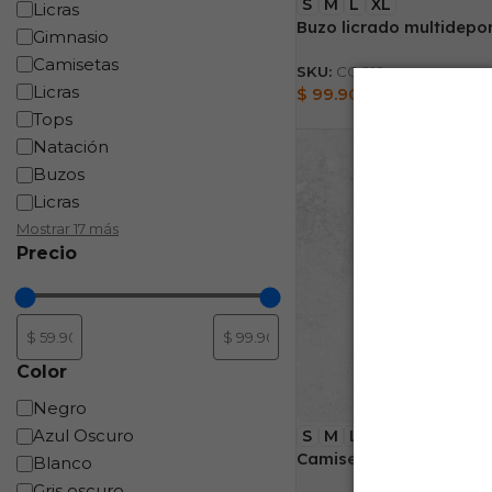
S
M
L
XL
Licras
Buzo licrado multidepo
Gimnasio
Camisetas
SKU:
CO019
Licras
$
99.900
Tops
Natación
Buzos
Licras
Mostrar 17 más
Precio
Color
Negro
Azul Oscuro
S
M
L
XL
Camiseta Sublimada ac
Blanco
Gris oscuro