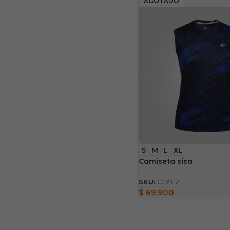
AGOTADO
S
M
L
XL
Camiseta sisa
SKU:
CO912
$
69.900