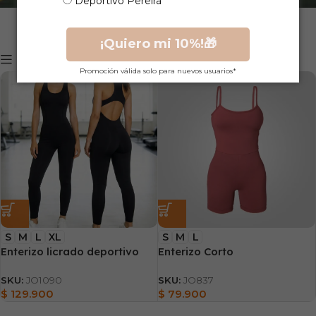
Deportivo Pereira
¡Quiero mi 10%!🎁
Mostrar filtros
Promoción válida solo para nuevos usuarios*
S
M
L
XL
S
M
L
Enterizo licrado deportivo
Enterizo Corto
SKU:
JO1090
SKU:
JO837
$
129.900
$
79.900