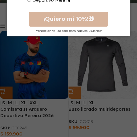
Deportivo Pereira
¡Quiero mi 10%!🎁
Mostrar filtros
Promoción válida solo para nuevos usuarios*
S
M
L
XL
XXL
S
M
L
XL
Camiseta II Arquero
Buzo licrado multideportes
Deportivo Pereira 2026
SKU:
CO019
$
99.900
SKU:
CO1245
$
159.900