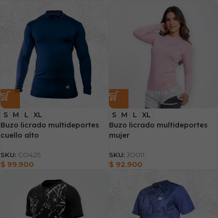
S
M
L
XL
S
M
L
XL
Buzo licrado multideportes
Buzo licrado multideportes
cuello alto
mujer
SKU:
CO425
SKU:
JO011
$
99.900
$
92.900