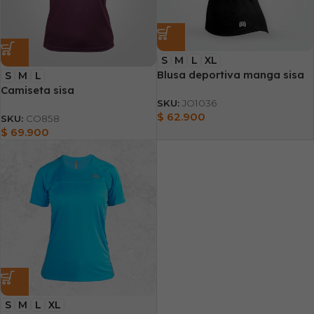
S
M
L
XL
Blusa deportiva manga sisa
S
M
L
Camiseta sisa
SKU:
JO1036
$
62.900
SKU:
CO858
$
69.900
S
M
L
XL