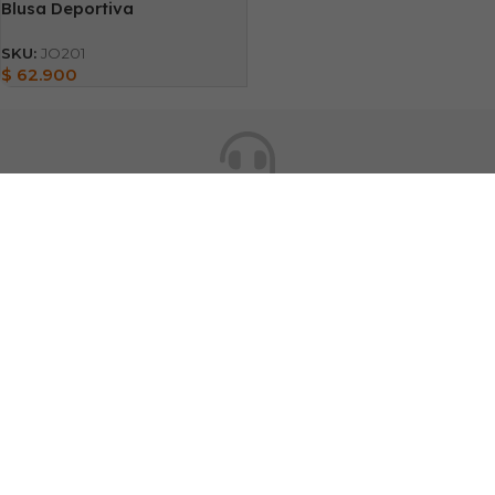
Blusa Deportiva
SKU:
JO201
$
62.900
Preguntas Frecuentes
¡La respuesta a tus dudas las respondemos aquí!
Cambios y Devoluciones
Tienes 30 días para realizar tus cambios
Métodos de Entrega
Conoce nuestros métodos de entrega para las diferentes
ciudades del país