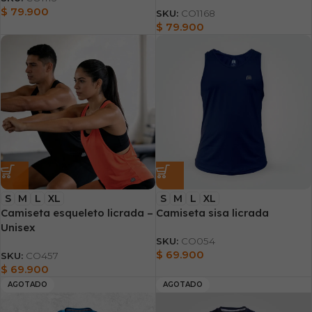
$
79.900
SKU:
CO1168
$
79.900
S
M
L
XL
S
M
L
XL
Camiseta esqueleto licrada –
Camiseta sisa licrada
Unisex
SKU:
CO054
$
69.900
SKU:
CO457
$
69.900
AGOTADO
AGOTADO