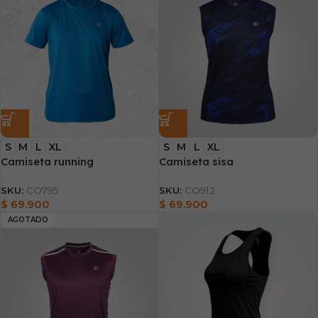
S
M
L
XL
S
M
L
XL
Camiseta running
Camiseta sisa
SKU:
CO795
SKU:
CO912
$
69.900
$
69.900
AGOTADO