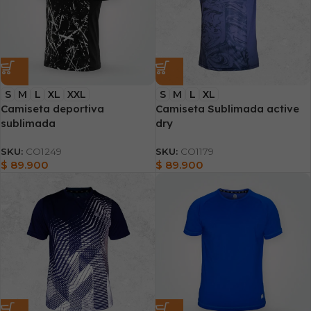
S
M
L
XL
XXL
S
M
L
XL
Camiseta deportiva
Camiseta Sublimada active
sublimada
dry
SKU:
CO1249
SKU:
CO1179
$
89.900
$
89.900