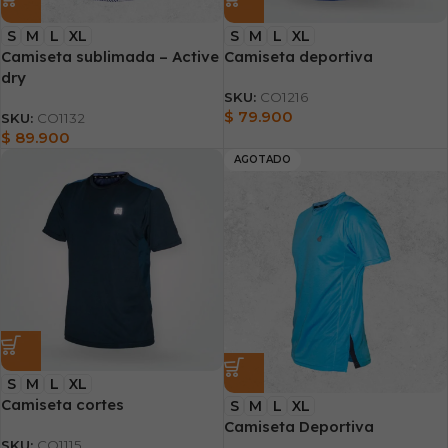
S
M
L
XL
S
M
L
XL
Camiseta sublimada – Active
Camiseta deportiva
dry
SKU:
CO1216
$
79.900
SKU:
CO1132
$
89.900
AGOTADO
S
M
L
XL
Camiseta cortes
S
M
L
XL
Camiseta Deportiva
SKU:
CO1115