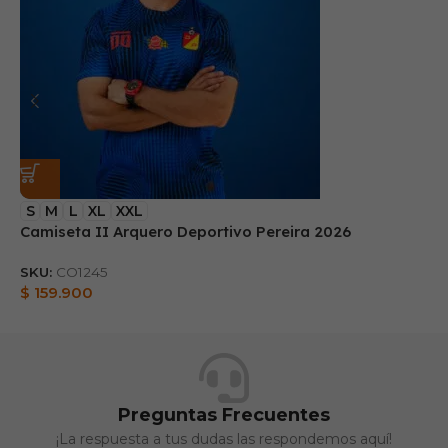
S
M
L
XL
XXL
Camiseta II Arquero Deportivo Pereira 2026
B
SKU:
CO1245
S
$
159.900
$
Preguntas Frecuentes
¡La respuesta a tus dudas las respondemos aquí!