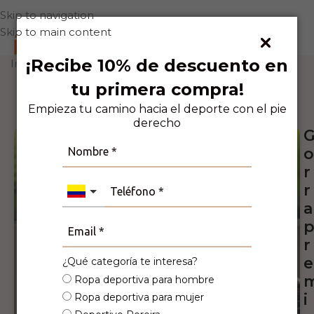
Skip to navigation
Skip to main content
0
¡Recibe 10% de descuento en
Inicio
Accesorios
Gorras
tu primera compra!
5
Personas viendo este producto ahora
mismo!
Empieza tu camino hacia el deporte con el pie
derecho
o
r
r
a
r
e
¿Qué categoría te interesa?
Ropa deportiva para hombre
i
Ropa deportiva para mujer