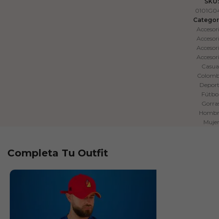
SKU:
0101G0
Categor
Accesor
Accesor
Accesor
Accesor
Casua
Colomb
Depor
Fútbo
Gorra
Hombr
Muje
Completa Tu Outfit