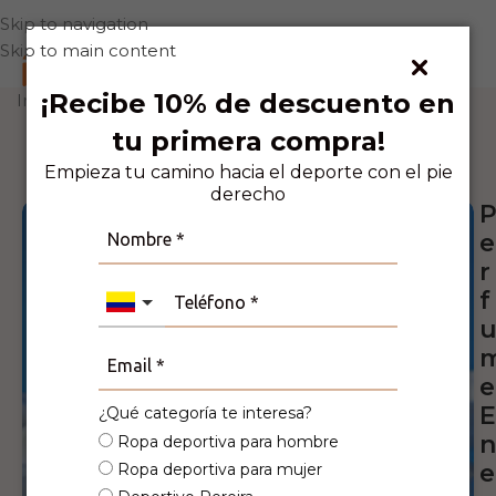
Skip to navigation
Skip to main content
0
¡Recibe 10% de descuento en
Inicio
Accesorios
Perfumes
tu primera compra!
7
Personas viendo este producto ahora
mismo!
Empieza tu camino hacia el deporte con el pie
derecho
e
r
f
e
E
¿Qué categoría te interesa?
n
Ropa deportiva para hombre
e
Ropa deportiva para mujer