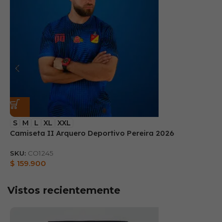
S
M
L
XL
XXL
Camiseta II Arquero Deportivo Pereira 2026
B
SKU:
CO1245
S
$
159.900
$
Vistos recientemente