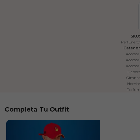
SKU:
PerfEner
Categor
Accesor
Accesor
Accesor
Depor
Gimnas
Hombr
Perfum
Completa Tu Outfit