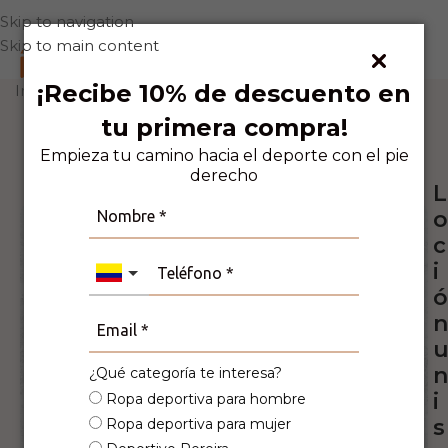
Skip to navigation
Skip to main content
0
¡Recibe 10% de descuento en
Inicio
Hombre
Accesorios
tu primera compra!
6
Personas viendo este producto ahora
mismo!
Empieza tu camino hacia el deporte con el pie
derecho
L
-50%
o
c
i
ó
n
n
¿Qué categoría te interesa?
i
Ropa deportiva para hombre
s
Ropa deportiva para mujer