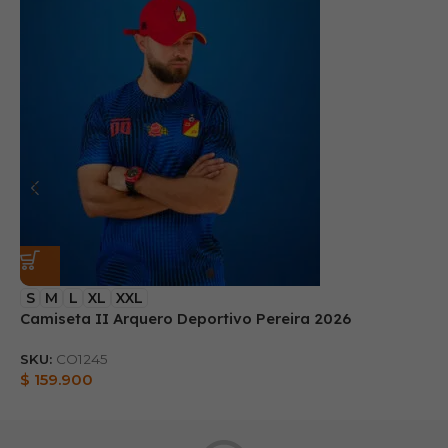
S
M
L
XL
XXL
Camiseta II Arquero Deportivo Pereira 2026
B
SKU:
CO1245
S
$
159.900
$