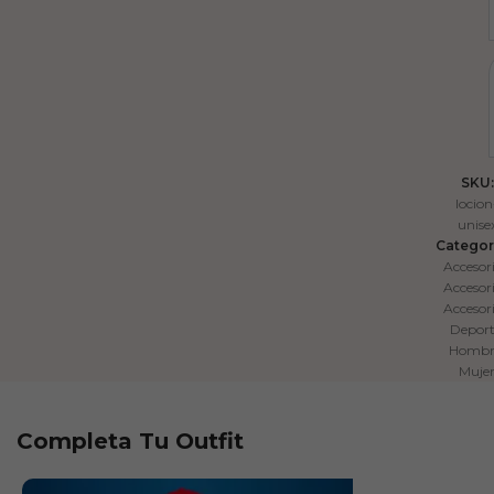
SKU:
locion
unise
Categor
Accesor
Accesor
Accesor
Depor
Hombr
Muje
Completa Tu Outfit