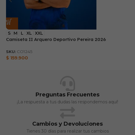
S
M
L
XL
XXL
Camiseta II Arquero Deportivo Pereira 2026
B
SKU:
CO1245
S
$
159.900
$
Preguntas Frecuentes
¡La respuesta a tus dudas las respondemos aquí!
Cambios y Devoluciones
Tienes 30 días para realizar tus cambios