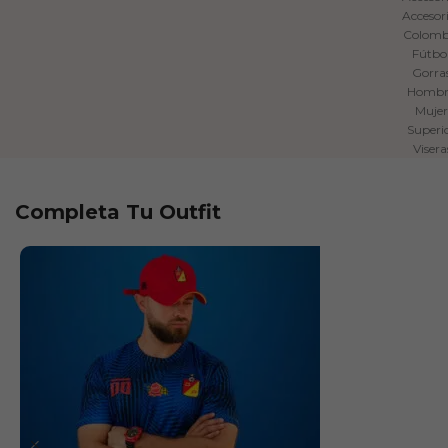
Accesor
Colomb
Fútbo
Gorra
Hombr
Mujer
Superi
Visera
Completa Tu Outfit