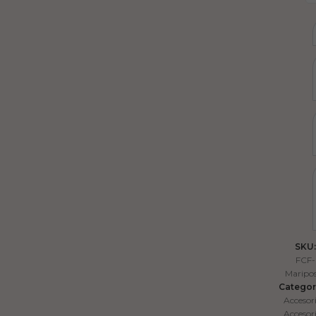
SKU:
FCF-
Maripo
Categor
Accesor
Accesor