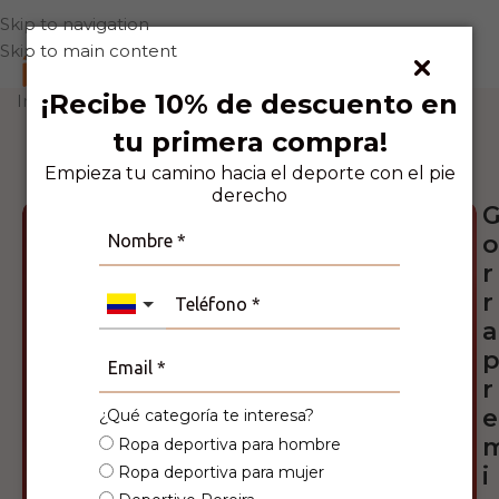
Skip to navigation
Skip to main content
0
¡Recibe 10% de descuento en
Inicio
Accesorios
Gorras
tu primera compra!
4
Personas viendo este producto ahora
mismo!
Empieza tu camino hacia el deporte con el pie
derecho
o
r
r
a
r
e
¿Qué categoría te interesa?
Ropa deportiva para hombre
i
Ropa deportiva para mujer