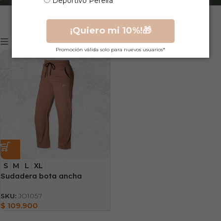
Deportivo Pereira
¡Quiero mi 10%!🎁
Mostrar filtros
Promoción válida solo para nuevos usuarios*
S
M
L
XL
Sudadera bota ancha
SKU:
JO1057
$
109.900