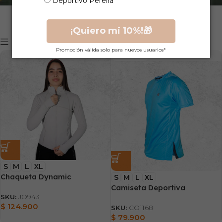
Deportivo Pereira
¡Quiero mi 10%!🎁
Mostrar filtros
Promoción válida solo para nuevos usuarios*
AGOTADO
S
M
L
XL
Chaqueta Dynamic
S
M
L
XL
Camiseta Deportiva
SKU:
JO943
$
124.900
SKU:
CO1168
$
79.900