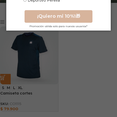
Deportivo Pereira
¡Quiero mi 10%!🎁
Mostrar filtros
Promoción válida solo para nuevos usuarios*
S
M
L
XL
Camiseta cortes
SKU:
CO1115
$
79.900