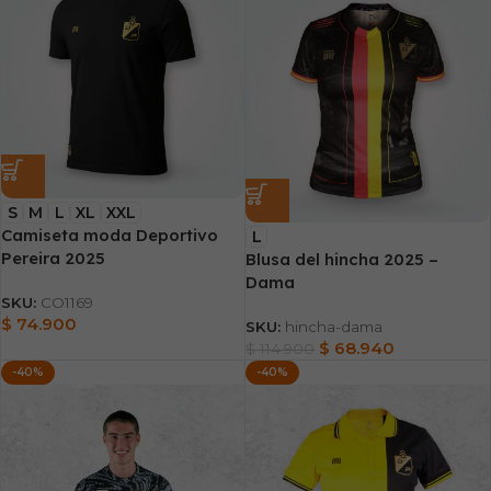
S
M
L
XL
XXL
Camiseta moda Deportivo
L
Pereira 2025
Blusa del hincha 2025 –
Dama
SKU:
CO1169
$
74.900
SKU:
hincha-dama
$
68.940
$
114.900
-40%
-40%