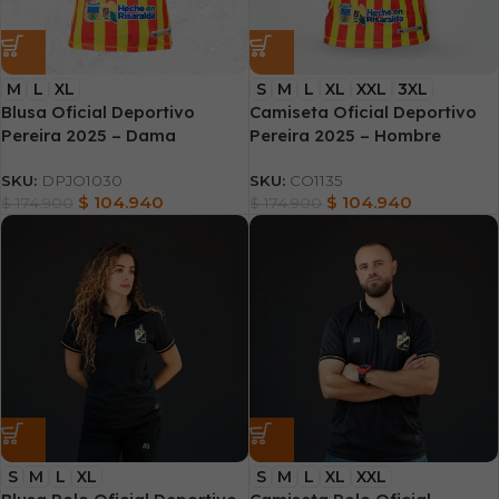
M
L
XL
S
M
L
XL
XXL
3XL
Blusa Oficial Deportivo
Camiseta Oficial Deportivo
Pereira 2025 – Dama
Pereira 2025 – Hombre
SKU:
DPJO1030
SKU:
CO1135
$
104.940
$
104.940
$
174.900
$
174.900
S
M
L
XL
S
M
L
XL
XXL