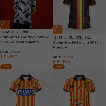
S
M
L
XL
XXL
Camiseta Deportivo Pereira
S
M
L
XL
XXL
3XL
2026 – Calentamiento
Camiseta del hincha 2025 –
Hombre
SKU:
CO1225
$
114.900
SKU:
CO1208
$
114.900
-40%
-40%