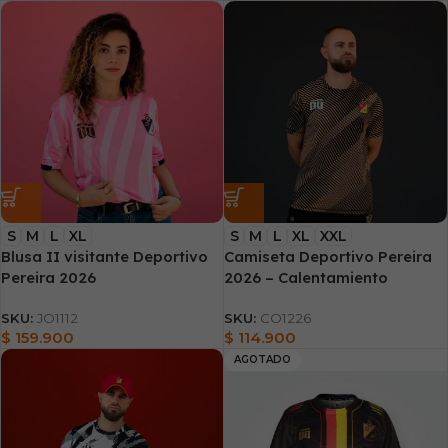
S
M
L
XL
S
M
L
XL
XXL
Blusa II visitante Deportivo
Camiseta Deportivo Pereira
Pereira 2026
2026 – Calentamiento
SKU:
JO1112
SKU:
CO1226
$
159.900
$
114.900
AGOTADO