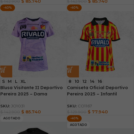
$
85.740
$
85.740
$
142.900
$
142.900
-40%
-40%
S
M
L
XL
8
10
12
14
16
Blusa Visitante II Deportivo
Camiseta Oficial Deportivo
Pereira 2025 – Dama
Pereira 2025 – Infantil
SKU:
JO1031
SKU:
CO1167
$
85.740
$
77.940
$
142.900
$
129.900
AGOTADO
-40%
AGOTADO