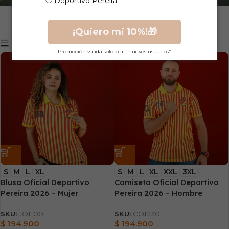
Deportivo Pereira
¡Quiero mi 10%!🎁
Mostrar filtros
Promoción válida solo para nuevos usuarios*
S
M
L
XL
S
M
L
XL
XXL
3XL
Blusa Oficial Deportivo
Camiseta Oficial Deportivo
Pereira 2026 – Mujer
Pereira 2026 – Hombre
SKU:
JO1100
SKU:
CO1230
$
194.900
$
194.900