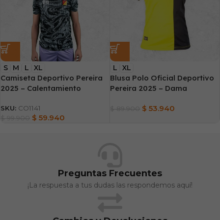
S
M
L
XL
L
XL
Camiseta Deportivo Pereira
Blusa Polo Oficial Deportivo
2025 – Calentamiento
Pereira 2025 – Dama
$
53.940
SKU:
CO1141
$
89.900
$
59.940
$
99.900
Preguntas Frecuentes
¡La respuesta a tus dudas las respondemos aquí!