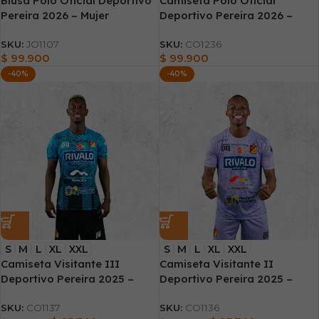
Blusa Polo Oficial Deportivo
Camiseta Polo Oficial
Pereira 2026 – Mujer
Deportivo Pereira 2026 –
Hombre
SKU:
JO1107
SKU:
CO1236
$
99.900
$
99.900
-40%
-40%
S
M
L
XL
XXL
S
M
L
XL
XXL
Camiseta Visitante III
Camiseta Visitante II
Deportivo Pereira 2025 –
Deportivo Pereira 2025 –
Hombre
Hombre
SKU:
CO1137
SKU:
CO1136