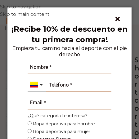
Skip to navigation
Skip to main content
0
¡Recibe 10% de descuento en
Inicio
Deporte
Running
tu primera compra!
7
Personas viendo este producto ahora
mismo!
Empieza tu camino hacia el deporte con el pie
derecho
S
h
o
r
t
c
o
r
¿Qué categoría te interesa?
t
Ropa deportiva para hombre
o
Ropa deportiva para mujer