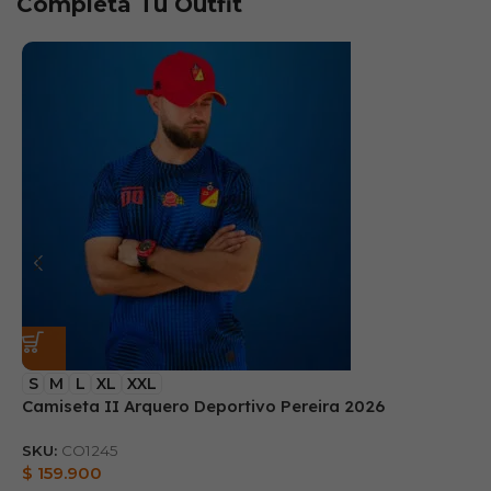
Completa Tu Outfit
S
M
L
XL
XXL
Camiseta II Arquero Deportivo Pereira 2026
B
SKU:
CO1245
S
$
159.900
$