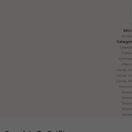
SKU:
JO08
Categor
Depor
Fútbo
Gimnas
Inferio
Licras
,
Li
Licras
,
Li
Licras
,
Mu
Runni
Short
Short
Short
Short
Short