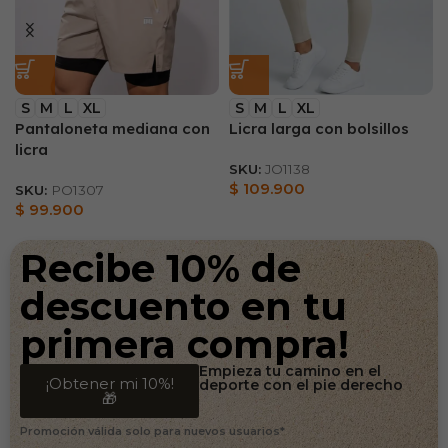
S
M
L
XL
S
M
L
XL
Pantaloneta mediana con
Licra larga con bolsillos
licra
SKU:
JO1138
$
109.900
SKU:
PO1307
$
99.900
Recibe 10% de
descuento en tu
primera compra!
Empieza tu camino en el
¡Obtener mi 10%!
deporte con el pie derecho
🎁
Promoción válida solo para nuevos usuarios*