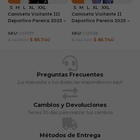
S
M
L
XL
XXL
S
M
L
XL
XXL
L
Camiseta Visitante III
Camiseta Visitante II
Bl
Deportivo Pereira 2025 –
Deportivo Pereira 2025 –
D
Hombre
Hombre
D
SKU:
CO1137
SKU:
CO1136
$
$
85.740
$
85.740
$
142.900
$
142.900
Preguntas Frecuentes
¡La respuesta a tus dudas las respondemos aquí!
Cambios y Devoluciones
Tienes 30 días para realizar tus cambios
Métodos de Entrega