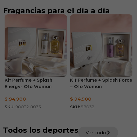
Fragancias para el día a día
Kit Perfume + Splash
Kit Perfume + Splash Force
Energy- Oto Woman
– Oto Woman
$
94.900
$
94.900
SKU:
98032-8033
SKU:
98032
AÑADIR AL CARRITO
AÑADIR AL CARRITO
Todos los deportes
Ver Todo