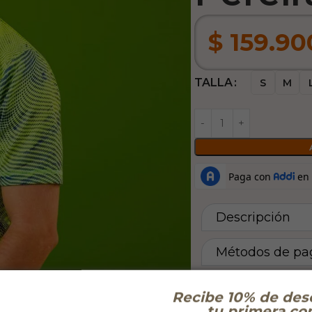
$
159.90
TALLA
S
M
Descripción
Métodos de pa
Tiempos de en
Recibe 10% de des
tu primera co