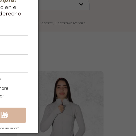
ntías
o en el
 derecho
SKU:
CO1244
Camisetas
,
Camisetas
,
Deporte
,
Deportivo Pereira
,
Hombre DP
?
mbre
er
!🎁
vos usuarios*