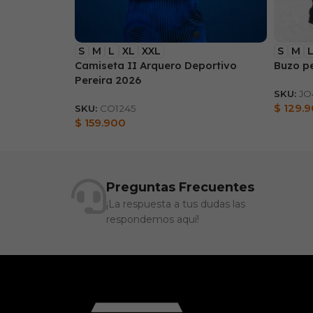
S
M
L
XL
XXL
S
M
Camiseta II Arquero Deportivo
Buzo p
Pereira 2026
SKU:
JO
$
129.
SKU:
CO1245
$
159.900
Preguntas Frecuentes
¡La respuesta a tus dudas las
respondemos aquí!