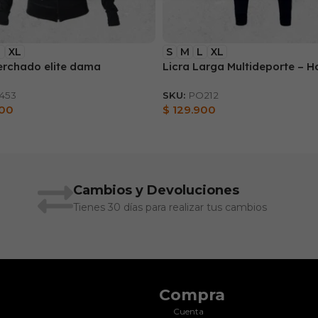
L
XL
S
M
L
XL
erchado elite dama
Licra Larga Multideporte – 
453
SKU:
PO212
900
$
129.900
Cambios y Devoluciones
Tienes 30 días para realizar tus cambios
Compra
Cuenta