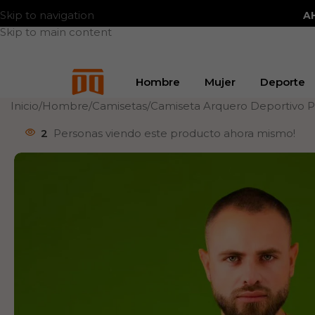
A
Skip to navigation
Skip to main content
Hombre
Mujer
Deporte
Inicio
Hombre
Camisetas
Camiseta Arquero Deportivo P
2
Personas viendo este producto ahora mismo!