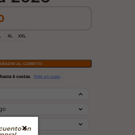
0
L
XL
XXL
AÑADIR AL CARRITO
go
vío
cuento en
mpra!