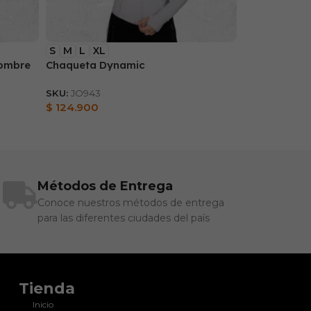
S
M
L
XL
Hombre
Chaqueta Dynamic
SKU:
JO943
$
124.900
Métodos de Entrega
Conoce nuestros métodos de entrega
para las diferentes ciudades del país
Tienda
Inicio