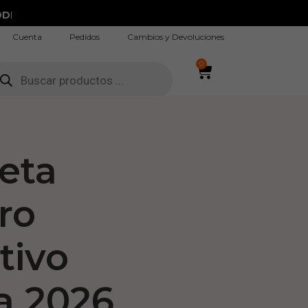
DI
Cuenta
Pedidos
Cambios y Devoluciones
0
eta
ro
tivo
a 2026