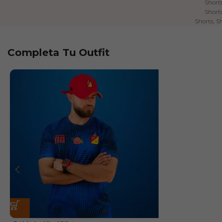
Short
Short
Shorts
,
S
Completa Tu Outfit