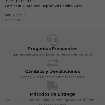
S
M
L
XL
XXL
Camiseta II Arquero Deportivo Pereira 2026
B
SKU:
CO1245
S
$
159.900
$
Preguntas Frecuentes
¡La respuesta a tus dudas las respondemos aquí!
Cambios y Devoluciones
Tienes 30 días para realizar tus cambios
Métodos de Entrega
Conoce nuestros métodos de entrega para las diferentes
ciudades del país