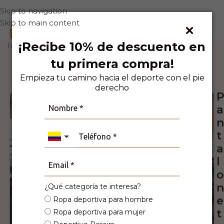
Skip to navigation
Skip to main content
0
¡Recibe 10% de descuento en
Inicio
Deporte
Running
tu primera compra!
3
Personas viendo este producto ahora
mismo!
Empieza tu camino hacia el deporte con el pie
derecho
a
n
t
a
l
o
n
¿Qué categoría te interesa?
e
Ropa deportiva para hombre
t
Ropa deportiva para mujer