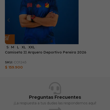
S
M
L
XL
XXL
Camiseta II Arquero Deportivo Pereira 2026
B
SKU:
CO1245
S
$
159.900
$
Preguntas Frecuentes
¡La respuesta a tus dudas las respondemos aquí!