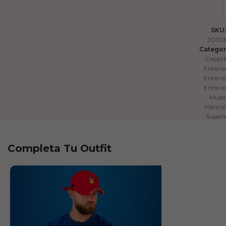
SKU:
JO103
Categor
Depor
Enteriz
Enteriz
Enteriz
Mujer
Nataci
Superi
Completa Tu Outfit