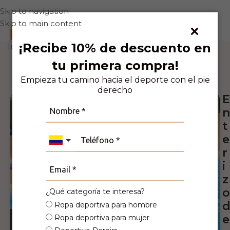
Skip to navigation
Skip to main content
0
¡Recibe 10% de descuento en
Inicio
Deporte
Natación
tu primera compra!
4
Personas viendo este producto ahora
mismo!
Empieza tu camino hacia el deporte con el pie
derecho
E
n
t
e
r
i
z
o
¿Qué categoría te interesa?
Ropa deportiva para hombre
e
Ropa deportiva para mujer