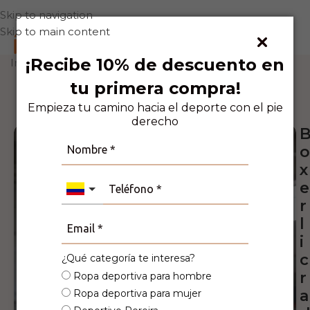
Skip to navigation
Skip to main content
0
¡Recibe 10% de descuento en
Inicio
Deporte
Running
tu primera compra!
6
Personas viendo este producto ahora
mismo!
Empieza tu camino hacia el deporte con el pie
derecho
o
x
e
r
l
i
c
¿Qué categoría te interesa?
r
Ropa deportiva para hombre
a
Ropa deportiva para mujer