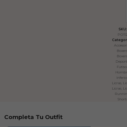
SKU:
PO11
Categor
Accesor
Boxer
Boxer
Depor
Fútbo
Hombr
Inferio
Licras
,
Li
Licras
,
Li
Runni
Short
Completa Tu Outfit