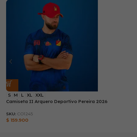
S
M
L
XL
XXL
Camiseta II Arquero Deportivo Pereira 2026
B
SKU:
CO1245
S
$
159.900
$