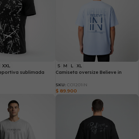
XXL
S
M
L
XL
eportiva sublimada
Camiseta oversize Believe in
SKU:
CO1201IN
$
89.900