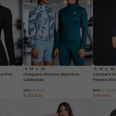
S
M
L
XL
S
M
L
XL
ortiva
Chaqueta elástica deportiva
Camiseta Po
sublimada
Pereira 20
SKU:
JO1120
SKU:
CO1236
$
102.900
$
99.900