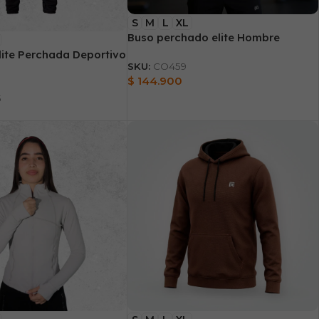
S
M
L
XL
Buso perchado elite Hombre
ite Perchada Deportivo
SKU:
CO459
$
144.900
5