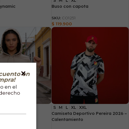
S
M
L
XL
Dynamic
Buso con capota
SKU:
CO1251
$
119.900
cuento en
mpra!
o en el
 derecho
S
M
L
XL
XXL
apota – dama
Camiseta Deportivo Pereira 2026 –
Calentamiento