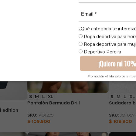
$
119.900
$
114.900
¿Qué categoría te interesa
Ropa deportiva para ho
Ropa deportiva para muj
Deportivo Pereira
¡Quiero mi 10%
Promoción válida solo para nue
S
M
L
XL
S
M
L
XL
Pantalón Bermuda Drill
Sudadera b
l edition
SKU:
PO1299
SKU:
JO1057
$
109.900
$
109.900