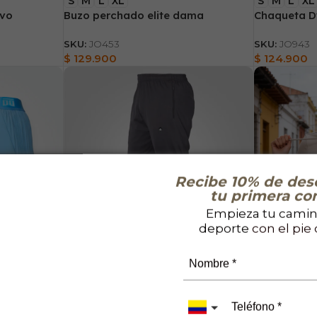
S
M
L
XL
S
M
L
XL
ivo
Buzo perchado elite dama
Chaqueta 
SKU:
JO453
SKU:
JO943
$
129.900
$
124.900
Recibe 10% de des
tu primera co
Empieza tu camin
deporte
con el pie
S
M
L
XL
S
M
L
XL
ado
Sudadera Elite Perchada – Hombre
Buso con c
SKU:
PO370
SKU:
JO1051