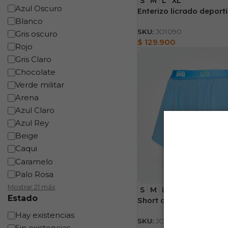
S
M
L
XL
Azul Oscuro
Enterizo licrado deport
Blanco
SKU:
JO1090
Gris oscuro
$
129.900
Rojo
Gris Claro
Chocolate
Verde militar
Arena
Azul Claro
Azul Rey
Beige
Caqui
Caramelo
Palo Rosa
Mostrar 21 más
S
M
L
XL
Estado
Short de atletismo plis
Hay existencias
SKU:
JO1088
Sin existencias