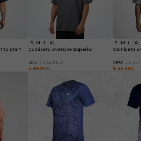
S
M
L
XL
S
M
L
XL
 to start
Camiseta oversize Superior
Camiseta ov
SKU:
CO1201sup
SKU:
CO1201
$
89.900
$
89.900