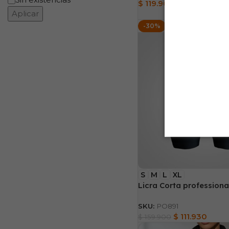
$
119.900
Aplicar
-30%
S
M
L
XL
Licra Corta professiona
SKU:
PO891
$
111.930
$
159.900