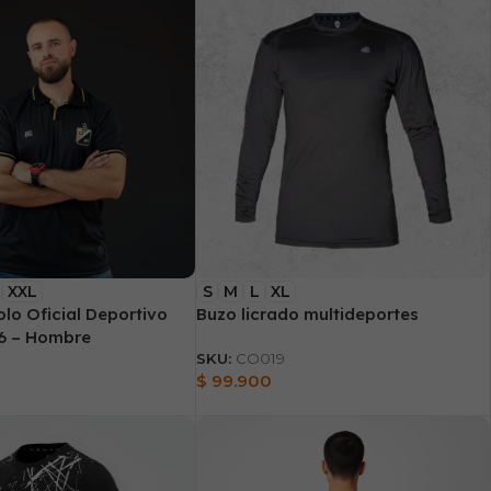
XXL
S
M
L
XL
lo Oficial Deportivo
Buzo licrado multideportes
26 – Hombre
SKU:
CO019
$
99.900