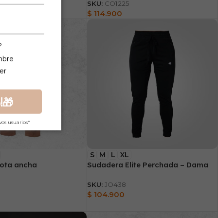
SKU:
CO1225
$
114.900
?
mbre
er
!🎁
vos usuarios*
S
M
L
XL
ota ancha
Sudadera Elite Perchada – Dama
SKU:
JO438
$
104.900