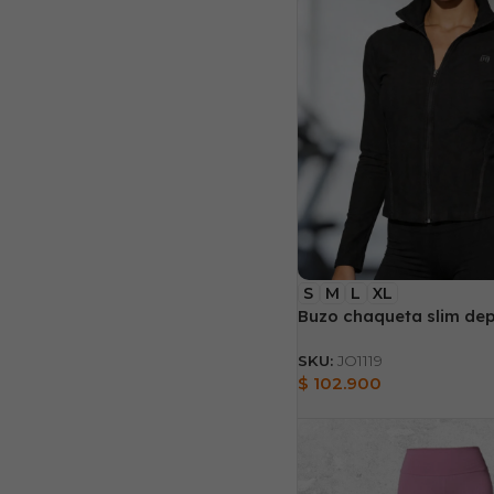
S
M
L
XL
Buzo chaqueta slim dep
SKU:
JO1119
$
102.900