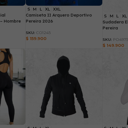
S
M
L
XL
XXL
ial
Camiseta II Arquero Deportivo
S
M
L
XL
 – Hombre
Pereira 2026
Sudadera El
Pereira
SKU:
CO1245
$
159.900
SKU:
PO497
$
149.900