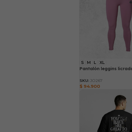
S
M
L
XL
Pantalón leggins licrad
SKU:
JO267
$
94.900