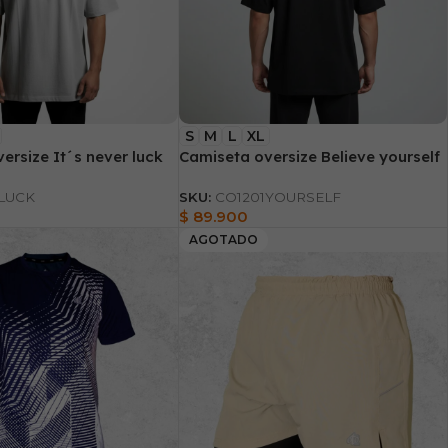
S
M
L
XL
ersize It´s never luck
Camiseta oversize Believe yourself
LUCK
SKU:
CO1201YOURSELF
$
89.900
AGOTADO