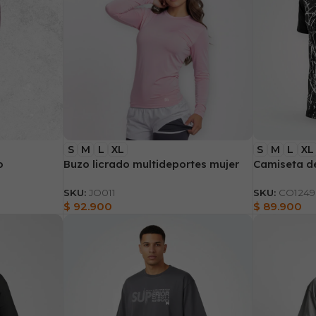
S
M
L
XL
S
M
L
XL
o
Buzo licrado multideportes mujer
Camiseta d
SKU:
JO011
SKU:
CO1249
$
92.900
$
89.900