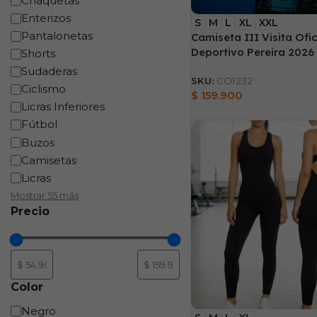
Chaquetas
Enterizos
S
M
L
XL
XXL
Pantalonetas
Camiseta III Visita Ofic
Deportivo Pereira 2026
Shorts
Sudaderas
SKU:
CO1232
Ciclismo
$
159.900
Licras Inferiores
Fútbol
Buzos
Camisetas
Licras
Mostrar 55 más
Precio
Color
Negro