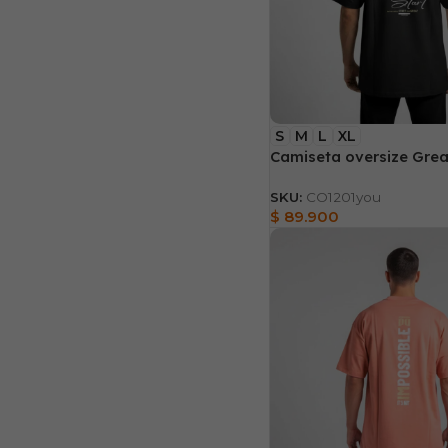
S
M
L
XL
Camiseta oversize Great
SKU:
CO1201you
$
89.900