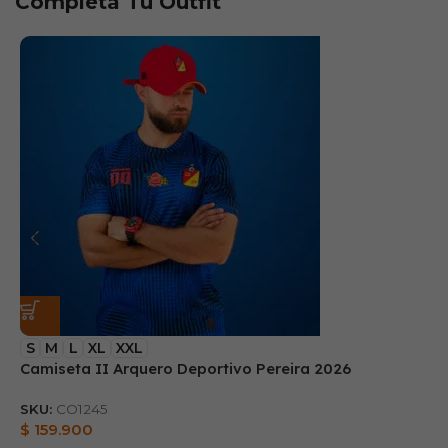
Completa Tu Outfit
S
M
L
XL
XXL
Camiseta II Arquero Deportivo Pereira 2026
B
SKU:
CO1245
S
$
159.900
$