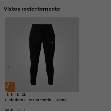
Vistos recientemente
S
M
L
XL
Sudadera Elite Perchada – Dama
B
SKU:
JO438
S