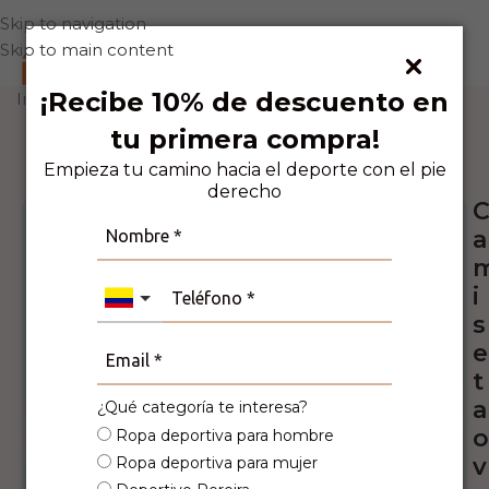
Skip to navigation
Skip to main content
0
¡Recibe 10% de descuento en
Inicio
Deporte
Casual
tu primera compra!
3
Personas viendo este producto ahora
mismo!
Empieza tu camino hacia el deporte con el pie
derecho
a
i
s
e
t
a
¿Qué categoría te interesa?
o
Ropa deportiva para hombre
v
Ropa deportiva para mujer