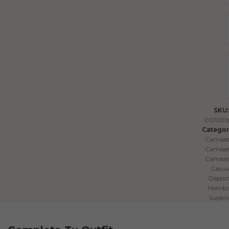
SKU:
CO1201
Categor
Camise
Camise
Camise
Casua
Depor
Hombr
Superi