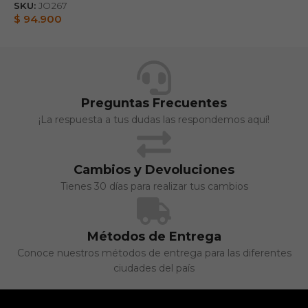
SKU:
JO267
S
$
94.900
$
Preguntas Frecuentes
¡La respuesta a tus dudas las respondemos aquí!
Cambios y Devoluciones
Tienes 30 días para realizar tus cambios
Métodos de Entrega
Conoce nuestros métodos de entrega para las diferentes
ciudades del país