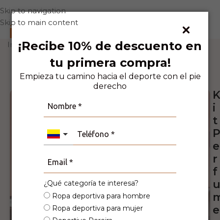
Skip to navigation
Skip to main content
0
¡Recibe 10% de descuento en
Inicio
Accesorios
Perfumes
tu primera compra!
8
Personas viendo este producto ahora
mismo!
Empieza tu camino hacia el deporte con el pie
derecho
i
t
e
r
f
¿Qué categoría te interesa?
Ropa deportiva para hombre
e
Ropa deportiva para mujer