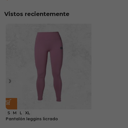
Vistos recientemente
S
M
L
XL
Pantalón leggins licrado
B