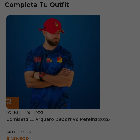
Completa Tu Outfit
S
M
L
XL
XXL
Camiseta II Arquero Deportivo Pereira 2026
B
SKU:
CO1245
S
$
159.900
$